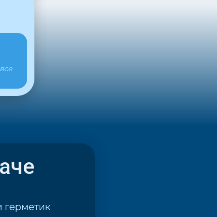
 все
даче
и герметик