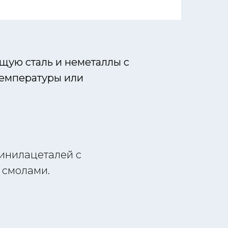
щую сталь и неметаллы с
температуры или
инилацеталей с
 смолами.