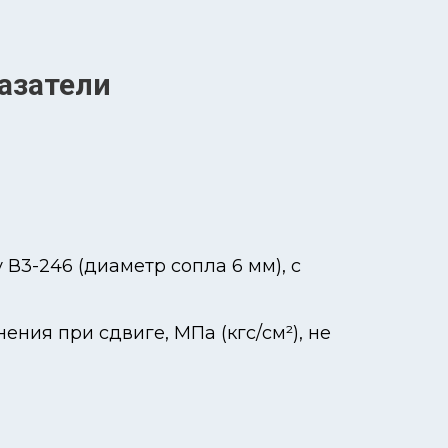
азатели
 В3-246 (диаметр сопла 6 мм), с
ния при сдвиге, МПа (кгс/см²), не