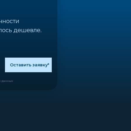
чности
лось дешевле.
Оставить заявку*
х данных