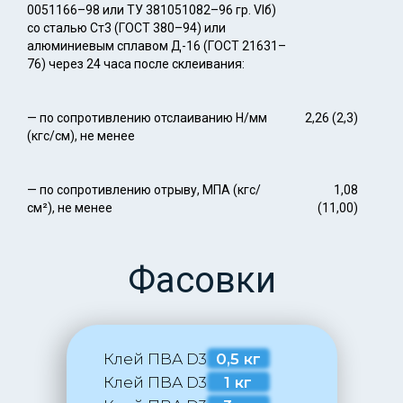
0051166–98 или ТУ 381051082–96 гр. VIб)
со сталью Ст3 (ГОСТ 380–94) или
алюминиевым сплавом Д-16 (ГОСТ 21631–
76) через 24 часа после склеивания:
— по сопротивлению отслаиванию Н/мм
2,26 (2,3)
(кгс/см), не менее
— по сопротивлению отрыву, МПА (кгс/
1,08
см²), не менее
(11,00)
Фасовки
Клей ПВА D3
0,5 кг
Клей ПВА D3
1 кг